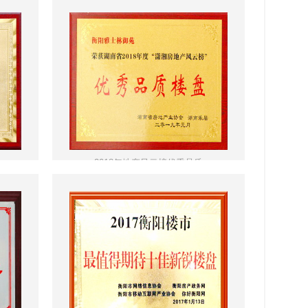
2018年地产风云榜优秀品质