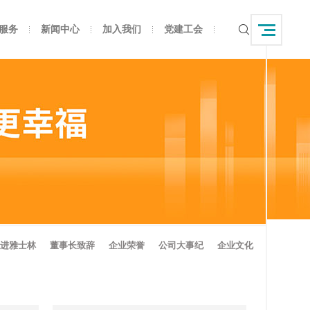
服务
新闻中心
加入我们
党建工会
进雅士林
董事长致辞
企业荣誉
公司大事纪
企业文化