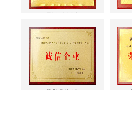
中国房企征信立信单位
2
2017年度诚信企业