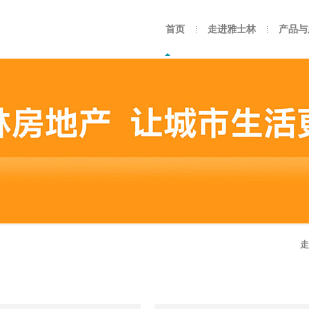
首页
走进雅士林
产品与
走