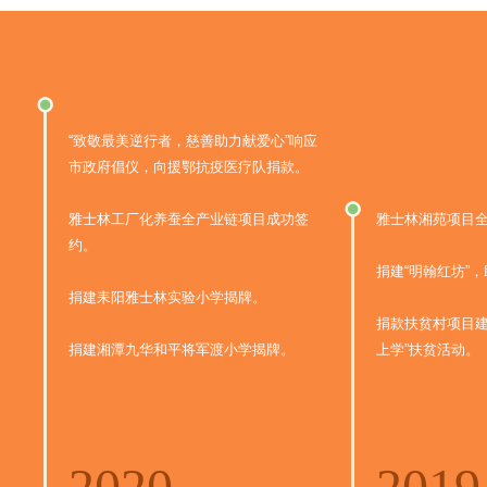
“致敬最美逆行者，慈善助力献爱心”响应
市政府倡仪，向援鄂抗疫医疗队捐款。
雅士林工厂化养蚕全产业链项目成功签
雅士林湘苑项目
约。
捐建“明翰红坊”
捐建耒阳雅士林实验小学揭牌。
捐款扶贫村项目建
捐建湘潭九华和平将军渡小学揭牌。
上学”扶贫活动。
2020
2019